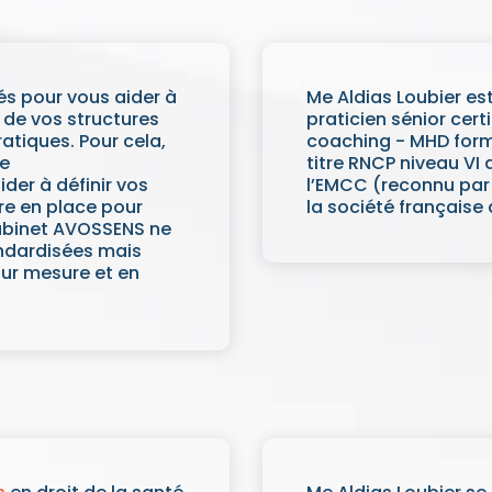
s pour vous aider à
Me Aldias Loubier es
 de vos structures
praticien sénior cert
atiques. Pour cela,
coaching - MHD forma
de
titre RNCP niveau VI
der à définir vos
l’EMCC (reconnu par
re en place pour
la société française
cabinet AVOSSENS ne
andardisées mais
sur mesure et en